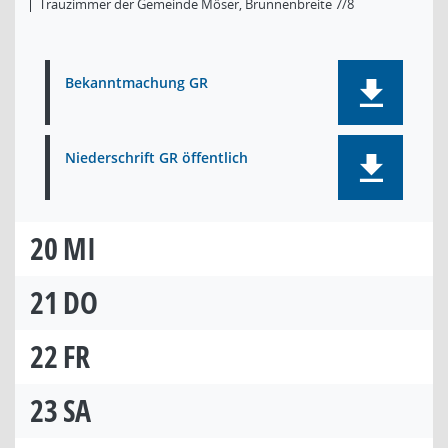
Trauzimmer der Gemeinde Möser, Brunnenbreite 7/8
Bekanntmachung GR
Niederschrift GR öffentlich
20
MI
21
DO
22
FR
23
SA