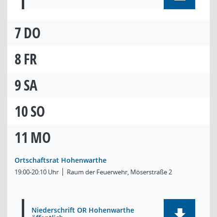
7
DO
8
FR
9
SA
10
SO
11
MO
Ortschaftsrat Hohenwarthe
19:00-20:10 Uhr
Raum der Feuerwehr, Möserstraße 2
Niederschrift OR Hohenwarthe