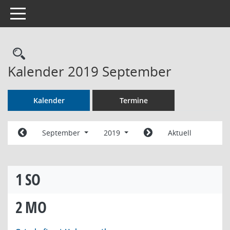
Toggle navigation
Rechercheauswahl
Kalender 2019 September
Kalender
Termine
September
2019
Aktuell
1
SO
2
MO