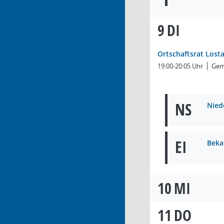
9
DI
Ortschaftsrat Lost
19:00-20:05 Uhr
Gem
NS
Nied
EI
Beka
10
MI
11
DO