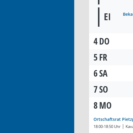
EI
Beka
4
DO
5
FR
6
SA
7
SO
8
MO
Ortschaftsrat Pietz
18:00-18:50 Uhr
Kava