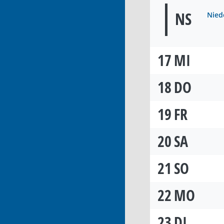
NS
Niede
17
MI
18
DO
19
FR
20
SA
21
SO
22
MO
23
DI