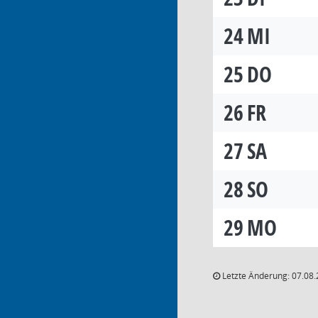
24
MI
25
DO
26
FR
27
SA
28
SO
29
MO
Letzte Änderung: 07.08.