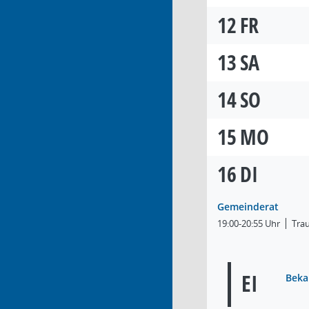
12
FR
13
SA
14
SO
15
MO
16
DI
Gemeinderat
19:00-20:55 Uhr
Tra
EI
Beka