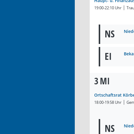
Haupt- u. Finanzau
19:00-22:10 Uhr
Tra
NS
Nied
EI
Beka
3
MI
Ortschaftsrat Körbe
18:00-19:58 Uhr
Geme
NS
Niede