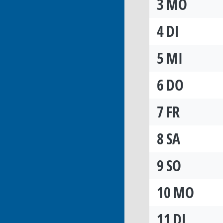
3
MO
4
DI
5
MI
6
DO
7
FR
8
SA
9
SO
10
MO
11
DI