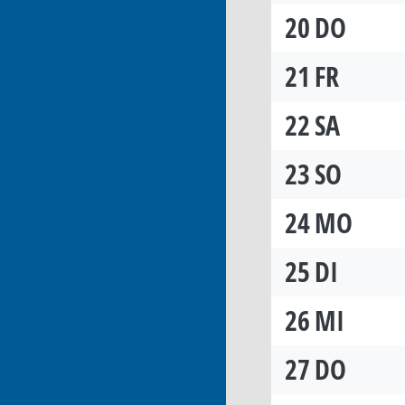
20
DO
21
FR
22
SA
23
SO
24
MO
25
DI
26
MI
27
DO