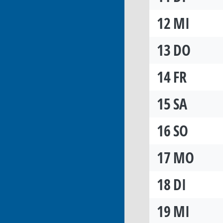
12
MI
13
DO
14
FR
15
SA
16
SO
17
MO
18
DI
19
MI