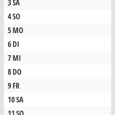
3
SA
4
SO
5
MO
6
DI
7
MI
8
DO
9
FR
10
SA
11
SO