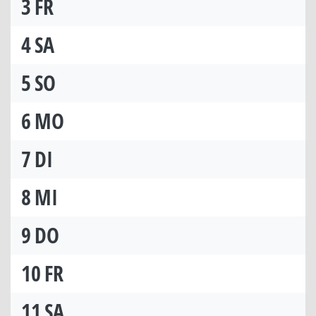
3
FR
4
SA
5
SO
6
MO
7
DI
8
MI
9
DO
10
FR
11
SA