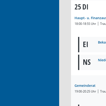
25
DI
Haupt- u. Finanzau
18:00-18:55 Uhr
Tra
EI
Beka
NS
Nied
Gemeinderat
19:00-20:25 Uhr
Tra