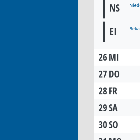
NS
Niede
EI
Beka
26
MI
27
DO
28
FR
29
SA
30
SO