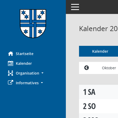
Toggle navigation
Kalender 2
Kalender
Startseite
Kalender
Oktober
Organisation
Informatives
1
SA
2
SO