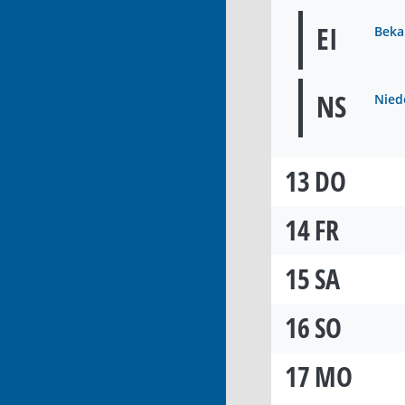
EI
Beka
NS
Nied
13
DO
14
FR
15
SA
16
SO
17
MO