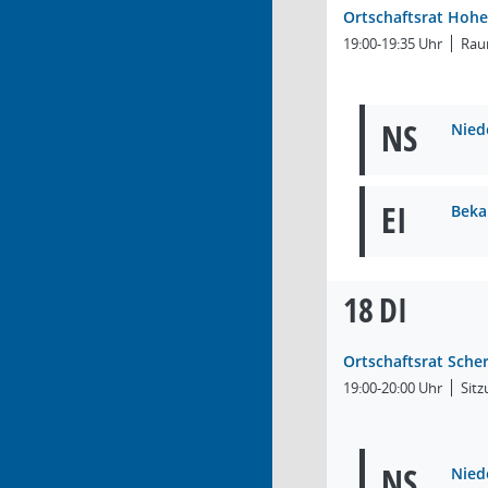
Ortschaftsrat Hoh
19:00-19:35 Uhr
Rau
NS
Nied
EI
Beka
18
DI
Ortschaftsrat Sch
19:00-20:00 Uhr
Sit
NS
Nied