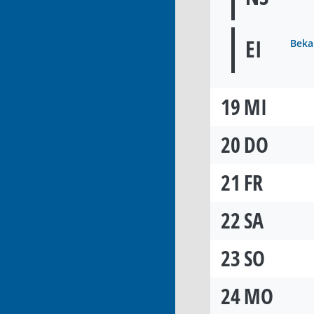
EI
Beka
19
MI
20
DO
21
FR
22
SA
23
SO
24
MO