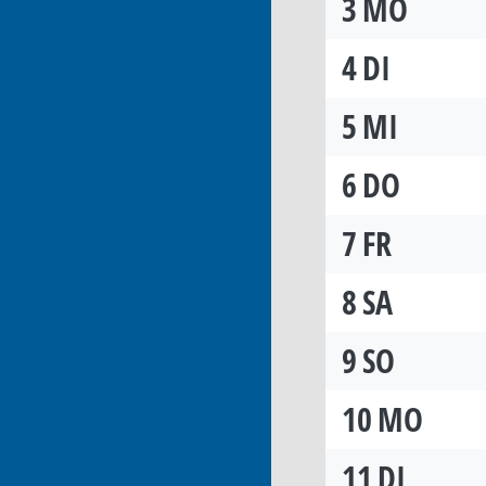
3
MO
4
DI
5
MI
6
DO
7
FR
8
SA
9
SO
10
MO
11
DI