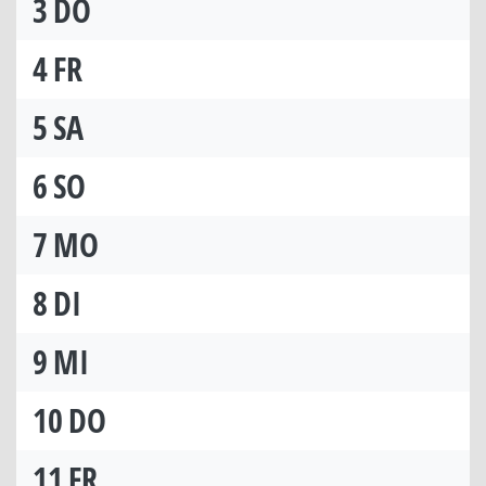
3
DO
4
FR
5
SA
6
SO
7
MO
8
DI
9
MI
10
DO
11
FR