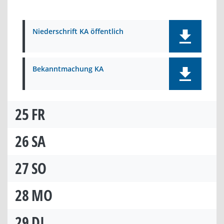
Niederschrift KA öffentlich
Bekanntmachung KA
25
FR
26
SA
27
SO
28
MO
29
DI