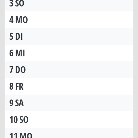
3
SO
4
MO
5
DI
6
MI
7
DO
8
FR
9
SA
10
SO
11
MO