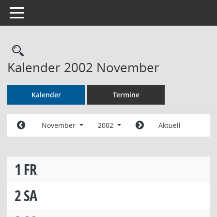
Toggle navigation
Rechercheauswahl
Kalender 2002 November
Kalender
Termine
November
2002
Aktuell
1
FR
2
SA