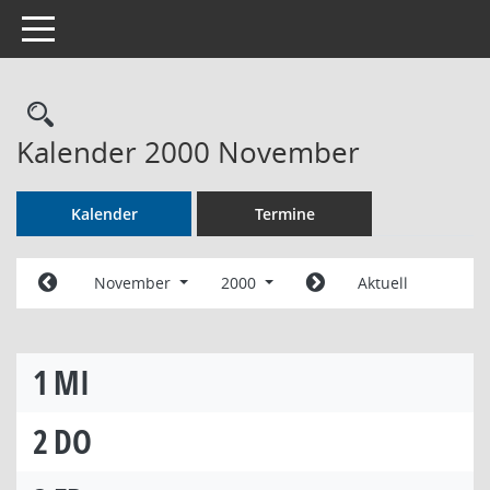
Toggle navigation
Rechercheauswahl
Kalender 2000 November
Kalender
Termine
November
2000
Aktuell
1
MI
2
DO