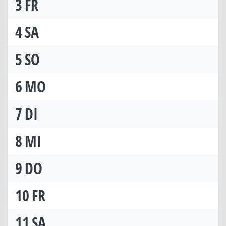
3
FR
4
SA
5
SO
6
MO
7
DI
8
MI
9
DO
10
FR
11
SA