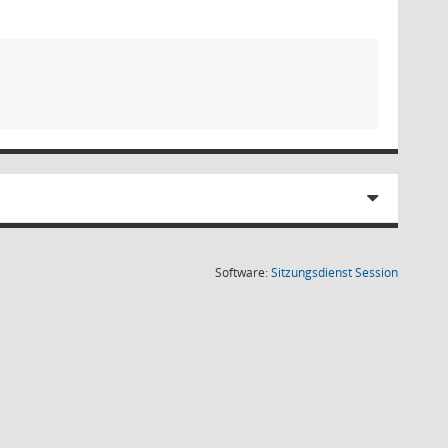
(Wird in
Software:
Sitzungsdienst
Session