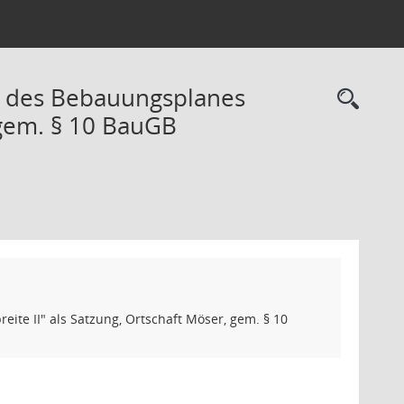
g des Bebauungsplanes
Rec
 gem. § 10 BauGB
te II" als Satzung, Ortschaft Möser, gem. § 10