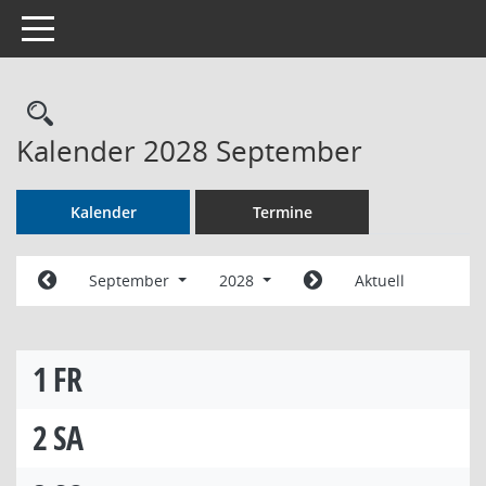
Toggle navigation
Rechercheauswahl
Kalender 2028 September
Kalender
Termine
September
2028
Aktuell
1
FR
2
SA