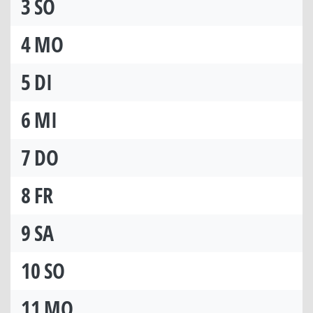
3
SO
4
MO
5
DI
6
MI
7
DO
8
FR
9
SA
10
SO
11
MO