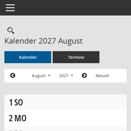
Toggle navigation
Rechercheauswahl
Kalender 2027 August
Kalender
Termine
August
2027
Aktuell
1
SO
2
MO