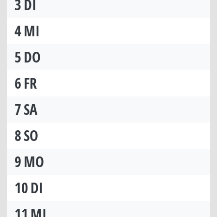
3
DI
4
MI
5
DO
6
FR
7
SA
8
SO
9
MO
10
DI
11
MI