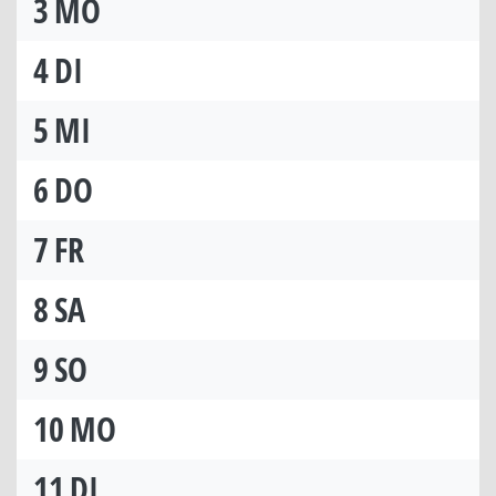
3
MO
4
DI
5
MI
6
DO
7
FR
8
SA
9
SO
10
MO
11
DI