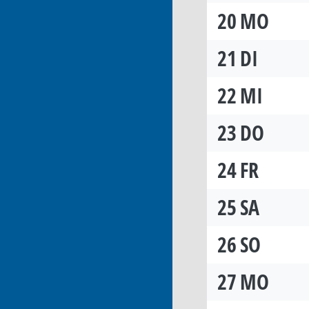
20
MO
21
DI
22
MI
23
DO
24
FR
25
SA
26
SO
27
MO