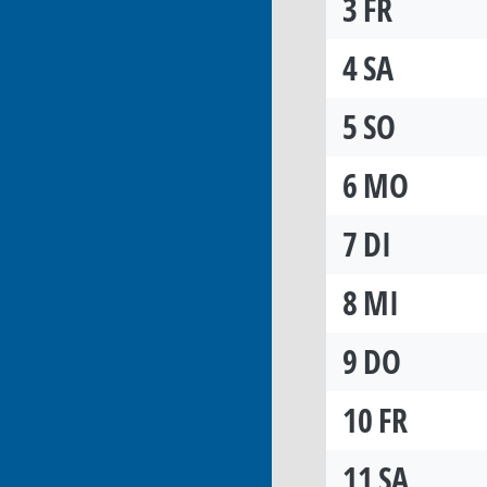
3
FR
4
SA
5
SO
6
MO
7
DI
8
MI
9
DO
10
FR
11
SA