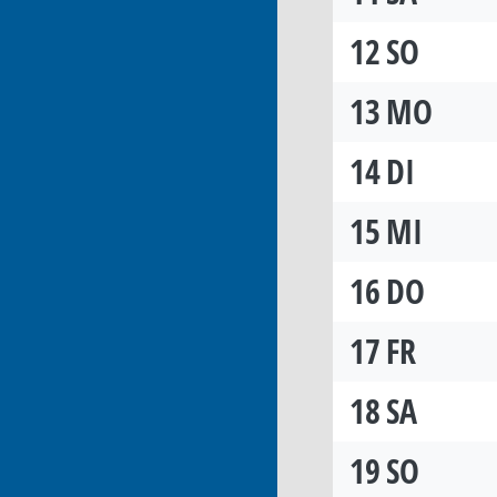
12
SO
13
MO
14
DI
15
MI
16
DO
17
FR
18
SA
19
SO