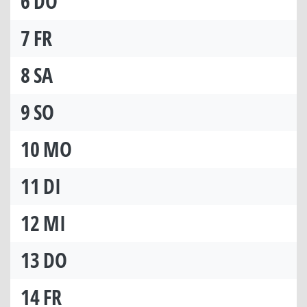
6
DO
7
FR
8
SA
9
SO
10
MO
11
DI
12
MI
13
DO
14
FR