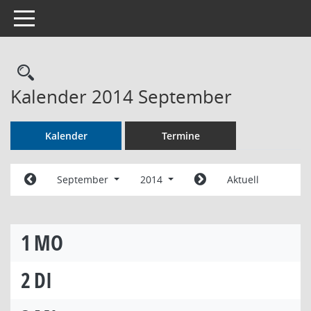
Toggle navigation
Rechercheauswahl
Kalender 2014 September
Kalender
Termine
September
2014
Aktuell
1
MO
2
DI