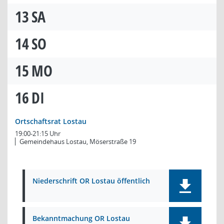
13
SA
14
SO
15
MO
16
DI
Ortschaftsrat Lostau
19:00-21:15 Uhr
Gemeindehaus Lostau, Möserstraße 19
Niederschrift OR Lostau öffentlich
Bekanntmachung OR Lostau