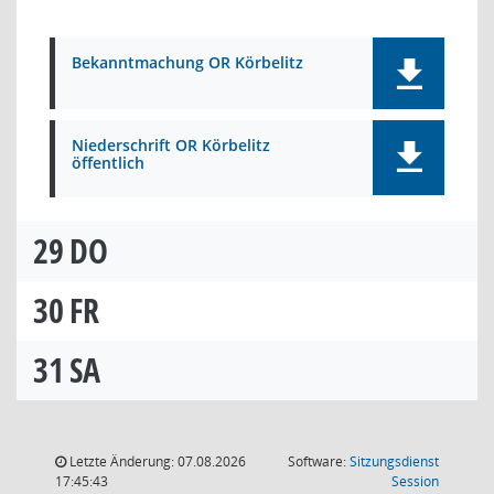
Bekanntmachung OR Körbelitz
Niederschrift OR Körbelitz
öffentlich
29
DO
30
FR
31
SA
Letzte Änderung: 07.08.2026
Software:
Sitzungsdienst
(Wird in
17:45:43
Session