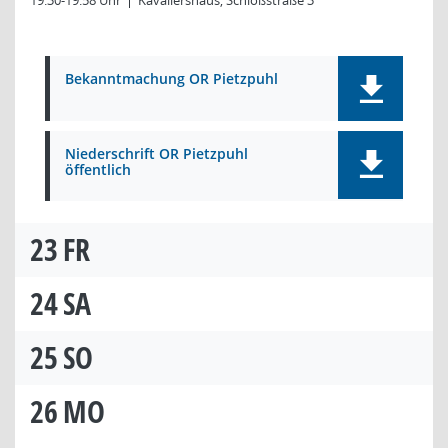
19:30-19:58 Uhr
Kavaliershaus, Schloßstraße 3
Bekanntmachung OR Pietzpuhl
Niederschrift OR Pietzpuhl
öffentlich
23
FR
24
SA
25
SO
26
MO