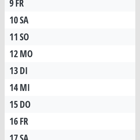
9
FR
10
SA
11
SO
12
MO
13
DI
14
MI
15
DO
16
FR
17
SA