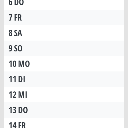
6
DO
7
FR
8
SA
9
SO
10
MO
11
DI
12
MI
13
DO
14
FR