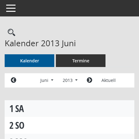
Toggle navigation
Rechercheauswahl
Kalender 2013 Juni
Kalender
Termine
Juni
2013
Aktuell
1
SA
2
SO