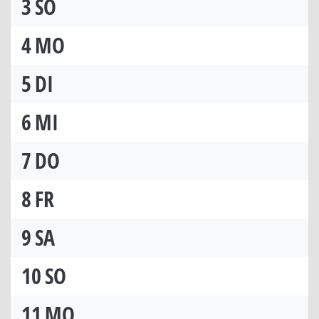
3
SO
4
MO
5
DI
6
MI
7
DO
8
FR
9
SA
10
SO
11
MO