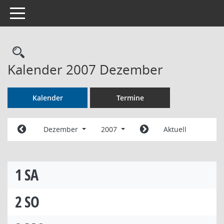
Toggle navigation
Rechercheauswahl
Kalender 2007 Dezember
Kalender
Termine
Dezember
2007
Aktuell
1
SA
2
SO