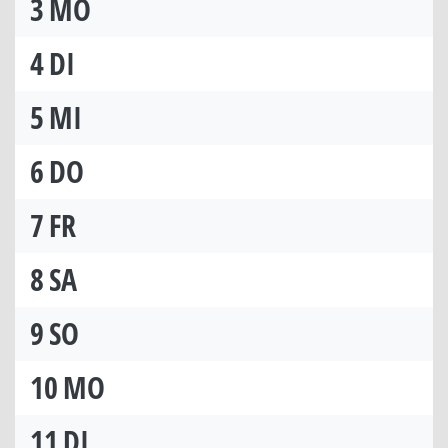
3
MO
4
DI
5
MI
6
DO
7
FR
8
SA
9
SO
10
MO
11
DI