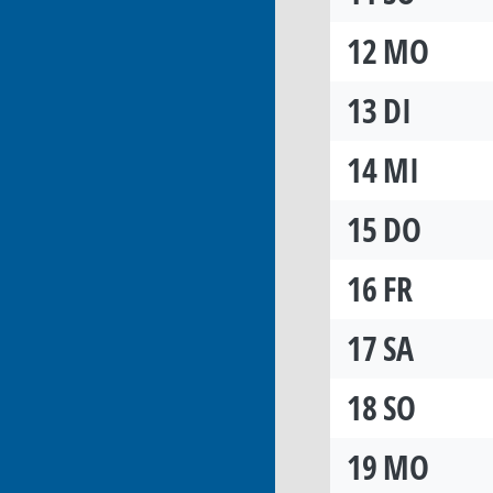
12
MO
13
DI
14
MI
15
DO
16
FR
17
SA
18
SO
19
MO