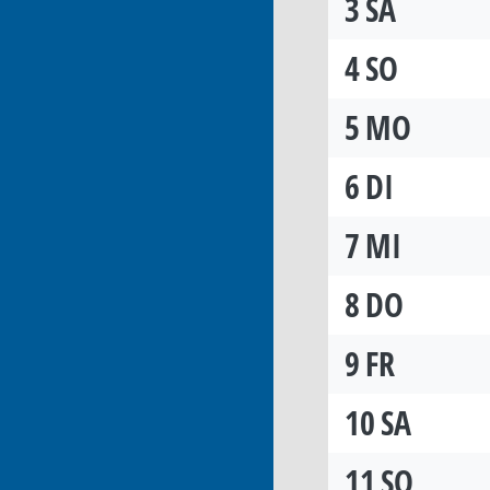
3
SA
4
SO
5
MO
6
DI
7
MI
8
DO
9
FR
10
SA
11
SO