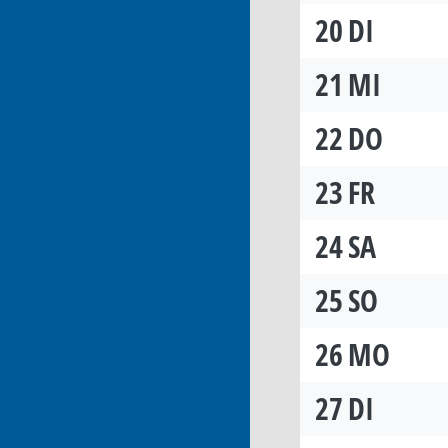
20
DI
21
MI
22
DO
23
FR
24
SA
25
SO
26
MO
27
DI